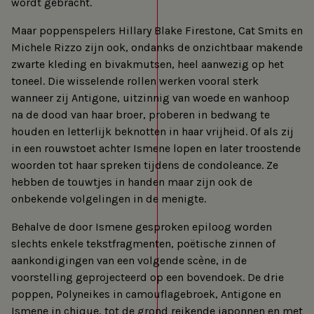
wordt gebracht.
Maar poppenspelers Hillary Blake Firestone, Cat Smits en
Michele Rizzo zijn ook, ondanks de onzichtbaar makende
zwarte kleding en bivakmutsen, heel aanwezig op het
toneel. Die wisselende rollen werken vooral sterk
wanneer zij Antigone, uitzinnig van woede en wanhoop
na de dood van haar broer, proberen in bedwang te
houden en letterlijk beknotten in haar vrijheid. Of als zij
in een rouwstoet achter Ismene lopen en later troostende
woorden tot haar spreken tijdens de condoleance. Ze
hebben de touwtjes in handen maar zijn ook de
onbekende volgelingen in de menigte.
Behalve de door Ismene gesproken epiloog worden
slechts enkele tekstfragmenten, poëtische zinnen of
aankondigingen van een volgende scène, in de
voorstelling geprojecteerd op een bovendoek. De drie
poppen, Polyneikes in camouflagebroek, Antigone en
Ismene in chique, tot de grond reikende japonnen en met