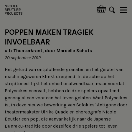
Skip
to
Hoofdnavigatie
main
content
POPPEN MAKEN TRAGIEK
INVOELBAAR
uit: Theaterkrant, door Marcelle Schots
20 september 2012
Het geluid van ontploffende granaten en het geratel van
machinegeweren klinkt dreigend. In de actie op het
strijdtoneel lijkt het onheil onafwendbaar, maar voordat
Polyneikes neervalt, hebben de drie spelers opvallend
genoeg al een voor een het leven gelaten. Want Polyneikes
is, in deze nieuwe bewerking van Sofokles’ Antigone door
theatermaakster Ulrike Quade en choreografe Nicole
Beutler een pop, die aanvankelijk naar de Japanse
Bunraku-traditie door dezelfde drie spelers tot leven