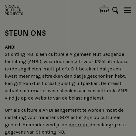
Skip
to
Hoofdnavigatie
main
content
STEUN ONS
ANBI
Stichting NB is een culturele Algemeen Nut Beogende
Instelling (ANBI), waardoor een gift voor 125% aftrekbaar
is (de zogeheten ‘multiplier’). Dit betekent dat je een
kwart meer mag aftrekken dan dat je geschonken hebt.
Een gift kan dus fiscaal gunstig uitpakken. De meest
actuele informatie over schenken aan een culturele ANBI
vind je op
de website van de belastingdienst
.
Om als culturele ANBI aangemerkt te worden moet de
instelling voor minstens 90% actief zijn op cultureel
gebied. Hieronder vind je op
deze site
de belangrijkste
gegevens van Stichting NB.