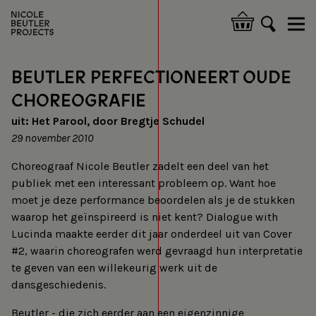
Skip
to
Hoofdnavigatie
main
content
BEUTLER PERFECTIONEERT OUDE
CHOREOGRAFIE
uit: Het Parool, door Bregtje Schudel
29 november 2010
Choreograaf Nicole Beutler zadelt een deel van het
publiek met een interessant probleem op. Want hoe
moet je deze performance beoordelen als je de stukken
waarop het geïnspireerd is niet kent? Dialogue with
Lucinda maakte eerder dit jaar onderdeel uit van Cover
#2, waarin choreografen werd gevraagd hun interpretatie
te geven van een willekeurig werk uit de
dansgeschiedenis.
Beutler - die zich eerder aan een eigenzinnige