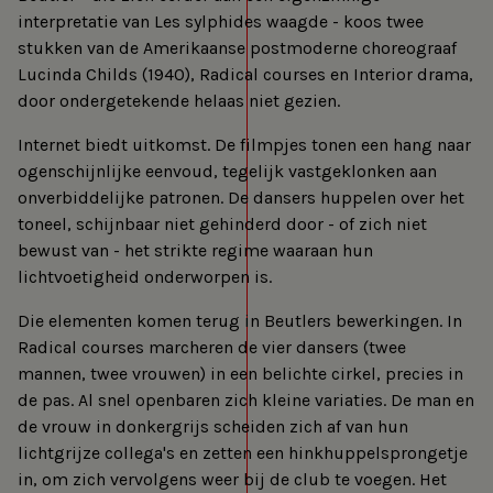
interpretatie van Les sylphides waagde - koos twee
stukken van de Amerikaanse postmoderne choreograaf
Lucinda Childs (1940), Radical courses en Interior drama,
door ondergetekende helaas niet gezien.
Internet biedt uitkomst. De filmpjes tonen een hang naar
ogenschijnlijke eenvoud, tegelijk vastgeklonken aan
onverbiddelijke patronen. De dansers huppelen over het
toneel, schijnbaar niet gehinderd door - of zich niet
bewust van - het strikte regime waaraan hun
lichtvoetigheid onderworpen is.
Die elementen komen terug in Beutlers bewerkingen. In
Radical courses marcheren de vier dansers (twee
mannen, twee vrouwen) in een belichte cirkel, precies in
de pas. Al snel openbaren zich kleine variaties. De man en
de vrouw in donkergrijs scheiden zich af van hun
lichtgrijze collega's en zetten een hinkhuppelsprongetje
in, om zich vervolgens weer bij de club te voegen. Het