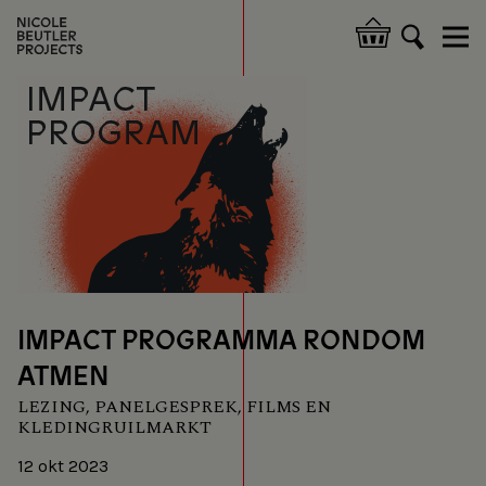
Overslaan
en
Hoofdnavigatie
naar
de
inhoud
gaan
IMPACT PROGRAMMA RONDOM
ATMEN
LEZING, PANELGESPREK, FILMS EN
KLEDINGRUILMARKT
12 okt 2023