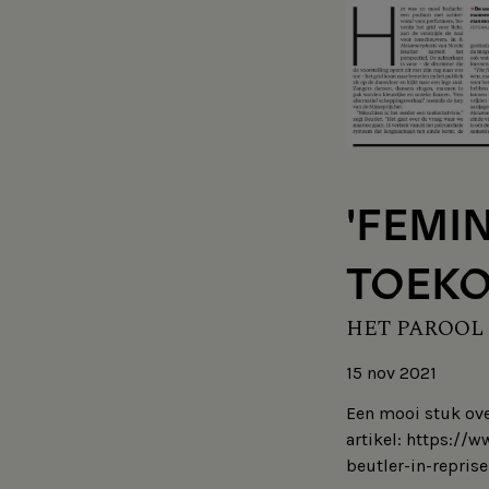
'FEMI
TOEKO
HET PAROOL
15 nov 2021
Een mooi stuk ove
artikel: https:/
beutler-in-repri