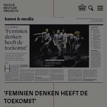
Skip
to
Hoofdnavigatie
main
content
'FEMINIEN DENKEN HEEFT DE
TOEKOMST'