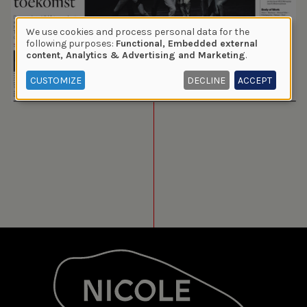
We use cookies and process personal data for the
Use
following purposes:
Functional, Embedded external
content, Analytics & Advertising and Marketing
.
of
personal
CUSTOMIZE
DECLINE
ACCEPT
data
and
cookies