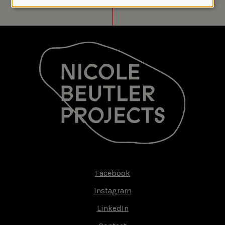
and
cookies
Facebook
Footer-
Instagram
menu
LinkedIn