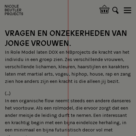
Overslaan
en
Hoofdnavigatie
naar
de
inhoud
VRAGEN EN ONZEKERHEDEN VAN
gaan
JONGE VROUWEN.
In Role Model laten DOX en NBprojects de kracht van het
individu in een groep zien. Zes verschillende vrouwen,
verschillende lichamen, kleuren, haarstijlen en karakters
laten met martial arts, vogeu, hiphop, house, rap en zang
zien hoe anders zijn een kracht is die alleen jij bezit.
(...)
In een organische flow neemt steeds een andere danseres
het voortouw. Als een rolmodel, die ervoor zorgt dat een
ander meisje de leiding durft te nemen. Een interessant
en krachtig begin met een bijna eindeloze herhaling, in
een minimaal en bijna futuristisch decor vol met