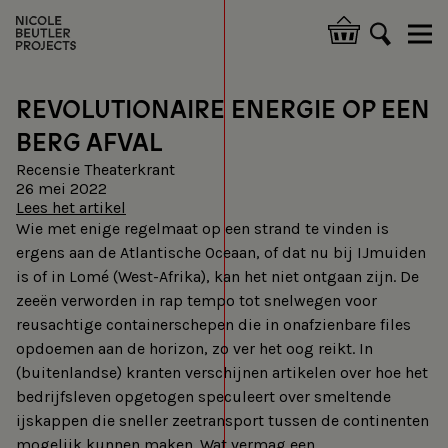
Overslaan
en
Hoofdnavigatie
naar
de
inhoud
REVOLUTIONAIRE ENERGIE OP EEN
gaan
BERG AFVAL
Recensie Theaterkrant
26 mei 2022
Lees het artikel
Wie met enige regelmaat op een strand te vinden is
ergens aan de Atlantische Oceaan, of dat nu bij IJmuiden
is of in Lomé (West-Afrika), kan het niet ontgaan zijn. De
zeeën verworden in rap tempo tot snelwegen voor
reusachtige containerschepen die in onafzienbare files
opdoemen aan de horizon, zo ver het oog reikt. In
(buitenlandse) kranten verschijnen artikelen over hoe het
bedrijfsleven opgetogen speculeert over smeltende
ijskappen die sneller zeetransport tussen de continenten
mogelijk kunnen maken. Wat vermag een