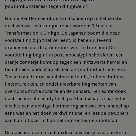
podiumkunstenaar tegen dit geweld?
Nicole Beutler neemt de handschoen op in het eerste
deel van wat een trilogie moet worden: Rituals of
Transformation I: Ginkgo. De Japanse boom die deze
voorstelling zijn titel verleent, is het enig levend
organisme dat de atoombom wist te trotseren. De
voorstelling begint in post-apocalyptische sferen: een
oranje zonnetje komt op tegen een inktzwarte hemel en
belicht een landschap als een ontploft industrieterrein.
Tussen oliedrums, versleten fauteuils, koffers, bidons,
fietsen, rekken, en ondefinieerbare fragmenten van
overconsumptie scharrelen de dansers. Een achterdoek
daalt neer met een idyllisch parklandschap, maar het is
slechts een vluchtige herinnering aan wat een landschap
eens was en het doek verdwijnt snel en laat de bewoners
aan hun lot over in hun gefragmenteerde grootstad.
De dansers leveren zich in deze afvalberg over aan korte