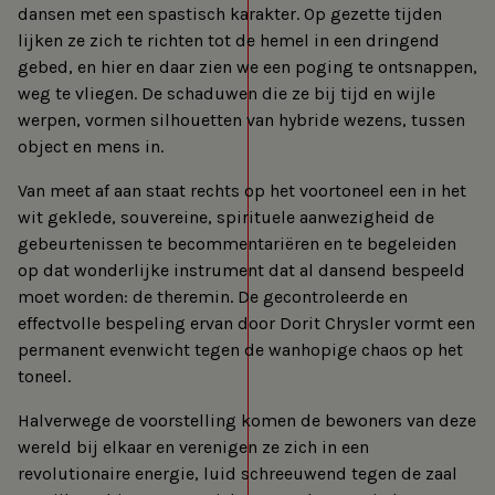
dansen met een spastisch karakter. Op gezette tijden
lijken ze zich te richten tot de hemel in een dringend
gebed, en hier en daar zien we een poging te ontsnappen,
weg te vliegen. De schaduwen die ze bij tijd en wijle
werpen, vormen silhouetten van hybride wezens, tussen
object en mens in.
Van meet af aan staat rechts op het voortoneel een in het
wit geklede, souvereine, spirituele aanwezigheid de
gebeurtenissen te becommentariëren en te begeleiden
op dat wonderlijke instrument dat al dansend bespeeld
moet worden: de theremin. De gecontroleerde en
effectvolle bespeling ervan door Dorit Chrysler vormt een
permanent evenwicht tegen de wanhopige chaos op het
toneel.
Halverwege de voorstelling komen de bewoners van deze
wereld bij elkaar en verenigen ze zich in een
revolutionaire energie, luid schreeuwend tegen de zaal