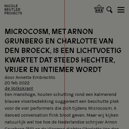
Overslaan
en
Hoofdnavigatie
naar
de
inhoud
MICROCOSM, MET ARNON
gaan
GRUNBERG EN CHARLOTTE VAN
DEN BROECK, IS EEN LICHTVOETIG
KWARTET DAT STEEDS HECHTER,
VRIJER EN INTIEMER WORDT
door Annette Embrechts
20 feb 2022
de Volkskrant
Een manshoge, houten schutting rond een kalmerend
blauwe vloerbedekking suggereert een beschutte plek
voor de vier performers die zich tijdens Microcosm. A
danced conversation flink bloot geven. Maar wij kijken
natuurlijk wel toe hoe de Nederlandse schrijver Arnon
Grunberg (50) en de Vlaamse dichter Charlotte Van den