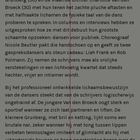
Broeck (30) met hun tenen het zachte pluche aftasten en
met halfnaakte lichamen de fysieke taal van de dans
proberen te spreken. In columns en interviews hebben ze
uitgesproken hoe ze met dit debuut hun grootste
schaamte opzoeken: dansen voor publiek. Choreograaf
Nicole Beutler pakt die handschoen op en geeft ze twee
gespreksdansers als steun cadeau: Liah Frank en Rob
Polmann. Zij nemen de schrijvers mee als vrolijke
verstekelingen in een lichtvoetig kwartet dat steeds
hechter, vrijer en intiemer wordt.
Bij het professioneel ontwikkelde lichaamsbewustzijn
van de dansers steekt dat van de schrijvers logischerwijs
ongetraind af. De jongere Van den Broeck oogt sterk en
sportief wanneer ze zich laat partneren en liften. De
kleinere Grunberg, met bril en ketting, lijkt soms een
brutale nar, zeker wanneer hij met tong tussen lippen
verbeten tennisslagen imiteert of glimlacht als hij met
uitgedraaide heupen en hoog opgetrokken benen over de