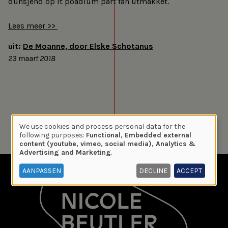
dûnsjend op it poadium part fan útmakket.
Lees meer >>
uit:
De Moanne, door Elske Schotanus
23 maart 2018
We use cookies and process personal data for the
Use
following purposes:
Functional, Embedded external
content (youtube, vimeo, social media), Analytics &
of
Advertising and Marketing
.
personal
data
AANPASSEN
DECLINE
ACCEPT
and
cookies