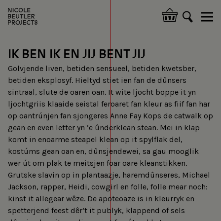
Overslaan
en
Hoofdnavigatie
naar
de
inhoud
IK BEN IK EN JIJ BENT JIJ
gaan
Golvjende liven, betiden sensueel, betiden kwetsber,
betiden eksplosyf. Hieltyd stiet ien fan de dûnsers
sintraal, slute de oaren oan. It wite ljocht boppe it yn
ljochtgriis klaaide seistal feroaret fan kleur as fiif fan har
op oantrúnjen fan sjongeres Anne Fay Kops de catwalk op
gean en even letter yn ’e ûnderklean stean. Mei in klap
komt in enoarme steapel klean op it spylflak del,
kostúms gean oan en, dûnsjendewei, sa gau mooglik
wer út om plak te meitsjen foar oare kleanstikken.
Grutske slavin op in plantaazje, haremdûnseres, Michael
Jackson, rapper, Heidi, cowgirl en folle, folle mear noch:
kinst it allegear wêze. De apoteoaze is in kleurryk en
spetterjend feest dêr’t it publyk, klappend of sels