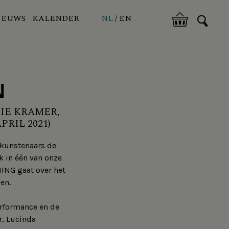
IEUWS
KALENDER
NL
EN
N
FIE KRAMER,
RIL 2021)
ekunstenaars de
k in één van onze
NING gaat over het
en.
erformance en de
r, Lucinda