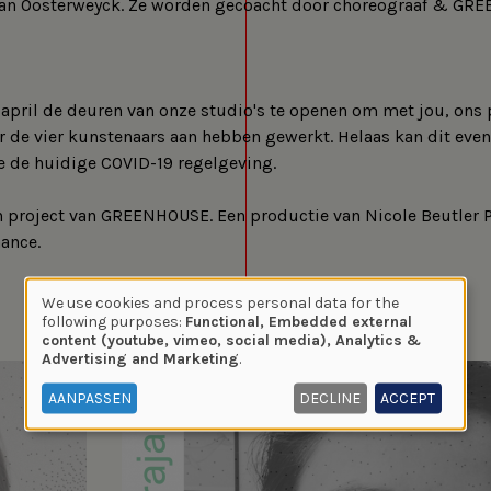
van Oosterweyck. Ze worden gecoacht door choreograaf & GR
april de deuren van onze studio's te openen om met jou, ons 
 de vier kunstenaars aan hebben gewerkt. Helaas kan dit eve
 de huidige COVID-19 regelgeving.
 project van GREENHOUSE. Een productie van Nicole Beutler 
ance.
We use cookies and process personal data for the
Use
following purposes:
Functional, Embedded external
content (youtube, vimeo, social media), Analytics &
of
Advertising and Marketing
.
personal
data
AANPASSEN
DECLINE
ACCEPT
and
cookies