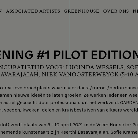
N
ASSOCIATED ARTISTS
GREENHOUSE
OVER ONS
N
NING #1 PILOT EDITIO
NCUBATIETIJD VOOR: LUCINDA WESSELS, SO
AVARAJAIAH, NIEK VANOOSTERWEYCK (5-10 AP
 creatieve broedplaats waarin vier dans-/mime-/performanc
amen nieuwe ideeën te laten groeien. Ze werken ieder een wee
n actief gecoacht door professionals uit het werkveld. GARDE
 voeden, kweken, delen en kruisbestuiven van elkaars wereld
lot) vindt plaats van 5 - 10 april 2021 in de Veem House for P
lnemende kunstenaars zijn Keerthi Basavarajaiah, Sofie Krame