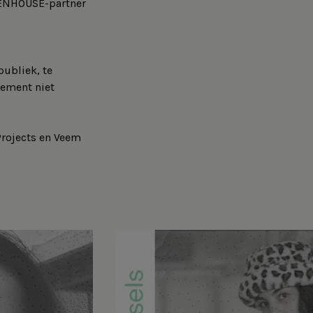
EENHOUSE-partner
publiek, te
nement niet
Projects en Veem