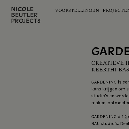
Overslaan
VOORSTELLINGEN
PROJECTE
en
Hoofdnavigatie
naar
de
inhoud
gaan
GARDE
CREATIEVE I
KEERTHI BAS
GARDENING is een
kans krijgen om s
studio's en worde
maken, ontmoeten,
GARDENING # 1 (pi
BAU studio’s. Dee