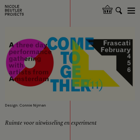
Overslaan
en
Hoofdnavigatie
naar
de
inhoud
gaan
Design: Connie Nijman
Ruimte voor uitwisseling en experiment