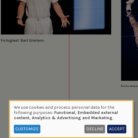
Fotograaf: Bart Grietens
Fotograaf
Load external content
We use cookies and process personal data for the
Use
supplied by
YouTube
?
following purposes:
Functional, Embedded external
content, Analytics & Advertising and Marketing
.
of
YES (THIS TIME)
personal
CUSTOMIZE
DECLINE
ACCEPT
Manage privacy settings
data