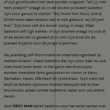
of zijn grootouders het land worden uitgezet. “Wil jij met
hem praten?” vraagt ze. In de keuken probeert Sadettin
zijn zoon gerust te stellen: “Wij horen hier thuis. Ook al
klinkt onze naam anders. Wat er ook gebeurt, wij blijven
hier.” Zijn zoon valt die avond rustig in slaap. Maar
Sadettin zelf ligt wakker. In zijn dromen vraagt hij zich af
of de aarde net zo gevaarlijk is voor zijn kind als de
planeet Krypton voor de jonge Superman.
Na jarenlang zelf discrimatie en vreemdelingenhaat te
hebben ervaren, vreest Sadettin dat zijn zoon daar nu ook
mee moet leren leven. In het gezin van Kırmızıyüz
worden meerdere talen gesproken en vieren ze Kerst,
Ramadan, Pasen, Offerfeest én Sinterklaas. Toch voelt het
alsof ze telkens opnieuw moeten bewijzen dat ze hier
thuishoren, alleen omdat Sadettins vader ooit van elders
kwam.
Voor
FIRST MAN
werkt Sadettin voor het eerst samen met