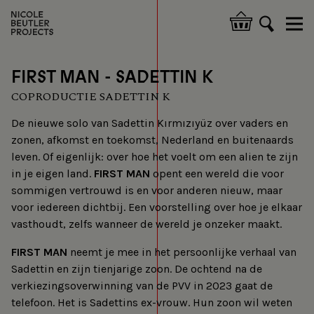
Skip
to
Hoofdnavigatie
main
content
FIRST MAN - SADETTIN K
COPRODUCTIE SADETTIN K
De nieuwe solo van Sadettin Kırmızıyüz over vaders en
zonen, afkomst en toekomst, Nederland en buitenaards
leven. Of eigenlijk: over hoe het voelt om een alien te zijn
in je eigen land.
FIRST MAN
opent een wereld die voor
sommigen vertrouwd is en voor anderen nieuw, maar
voor iedereen dichtbij. Een voorstelling over hoe je elkaar
vasthoudt, zelfs wanneer de wereld je onzeker maakt.
FIRST MAN
neemt je mee in het persoonlijke verhaal van
Sadettin en zijn tienjarige zoon. De ochtend na de
verkiezingsoverwinning van de PVV in 2023 gaat de
telefoon. Het is Sadettins ex-vrouw. Hun zoon wil weten