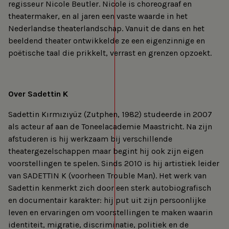
regisseur Nicole Beutler. Nicole is choreograaf en
theatermaker, en al jaren een vaste waarde in het
Nederlandse theaterlandschap. Vanuit de dans en het
beeldend theater ontwikkelde ze een eigenzinnige en
poëtische taal die prikkelt, verrast en grenzen opzoekt.
Over Sadettin K
Sadettin Kırmızıyüz (Zutphen, 1982) studeerde in 2007
als acteur af aan de Toneelacademie Maastricht. Na zijn
afstuderen is hij werkzaam bij verschillende
theatergezelschappen maar begint hij ook zijn eigen
voorstellingen te spelen. Sinds 2010 is hij artistiek leider
van SADETTIN K (voorheen Trouble Man). Het werk van
Sadettin kenmerkt zich door een sterk autobiografisch
en documentair karakter: hij put uit zijn persoonlijke
leven en ervaringen om voorstellingen te maken waarin
identiteit, migratie, discriminatie, politiek en de