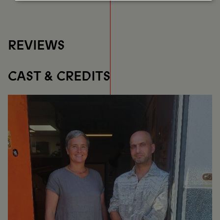
and
cookies
REVIEWS
CAST & CREDITS