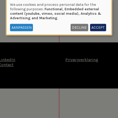
We use cookies and process personal data for the
Use
following purposes:
Functional, Embedded external
content (youtube, vimeo, social media), Analytics &
of
Advertising and Marketing
.
personal
data
AANPASSEN
DECLINE
ACCEPT
and
cookies
LinkedIn
Privacyverklaring
Contact