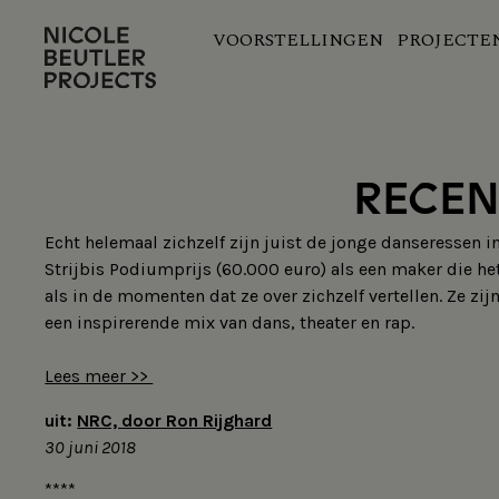
Overslaan
VOORSTELLINGEN
PROJECTE
en
Hoofdnavigatie
naar
de
inhoud
gaan
RECEN
Echt helemaal zichzelf zijn juist de jonge danseressen
Strijbis Podiumprijs (60.000 euro) als een maker die h
als in de momenten dat ze over zichzelf vertellen. Ze z
een inspirerende mix van dans, theater en rap.
Lees meer >>
uit:
NRC, door Ron Rijghard
30 juni 2018
*
*
*
*