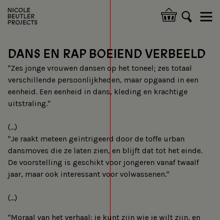
Overslaan
en
Hoofdnavigatie
naar
de
inhoud
DANS EN RAP BOEIEND VERBEELD
gaan
"Zes jonge vrouwen dansen op het toneel; zes totaal
verschillende persoonlijkheden, maar opgaand in een
eenheid. Een eenheid in dans, kleding en krachtige
uitstraling."
(...)
"Je raakt meteen geïntrigeerd door de toffe urban
dansmoves die ze laten zien, en blijft dat tot het einde.
De voorstelling is geschikt voor jongeren vanaf twaalf
jaar, maar ook interessant voor volwassenen."
(...)
"Moraal van het verhaal: je kunt zijn wie je wilt zijn, en