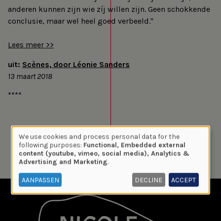
anderen kunnen zijn wie zíj willen zijn. Geen schokkende
conclusie, maar wel heel goed verbeeld."
Lees meer >>
uit:
Scènes, door Léonie Sanders
13 maart 2018
*
*
*
*
We use cookies and process personal data for the
Use
following purposes:
Functional, Embedded external
content (youtube, vimeo, social media), Analytics &
of
Advertising and Marketing
.
personal
data
AANPASSEN
DECLINE
ACCEPT
and
cookies