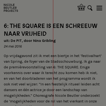
Skip
to
Hoofdnavigatie
main
content
6: THE SQUARE IS EEN SCHREEUW
NAAR VRIJHEID
uit: De PIT, door Nina Gribling
24 mei 2016
Op vrijdagavond zit ik met een biertje in het ‘festivalhart’
van Spring, de foyer van de Stadsschouwburg. Ik ga naar
de premièrevoorstelling van 6: THE SQUARE. Enige
voorkennis over waar ik terecht zou komen heb ik niet,
en van het doorbladeren van het programma wordt ik
ook niet veel wijzer: “In een feestelijk ritueel leiden acht
dansers en één actrice je door een landschap van
mogelijkheden.” Choreografe Nicole Beutler onderzoekt
de ‘mogelijkheden voor de rol van het vierkant in onze