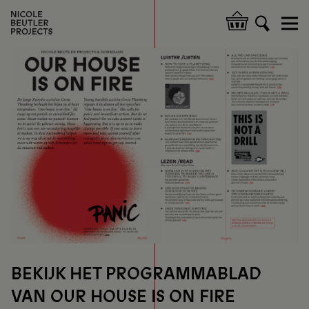
Overslaan
en
Hoofdnavigatie
naar
de
inhoud
gaan
BEKIJK HET PROGRAMMABLAD
VAN OUR HOUSE IS ON FIRE