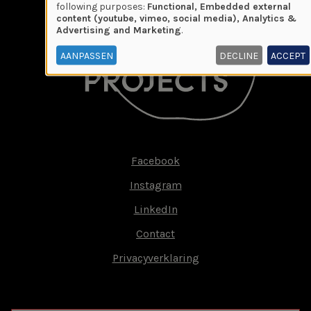
Use
following purposes:
Functional, Embedded external
content (youtube, vimeo, social media), Analytics &
of
Advertising and Marketing
.
personal
data
AANPASSEN
DECLINE
ACCEPT
and
cookies
Facebook
Footer-
Instagram
menu
LinkedIn
Contact
Privacyverklaring